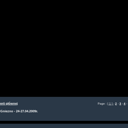
erii głównej
Page :
[ 1 ]
-
2
-
3
-
4
-
 Gniezno - 24-27.04.2009r.