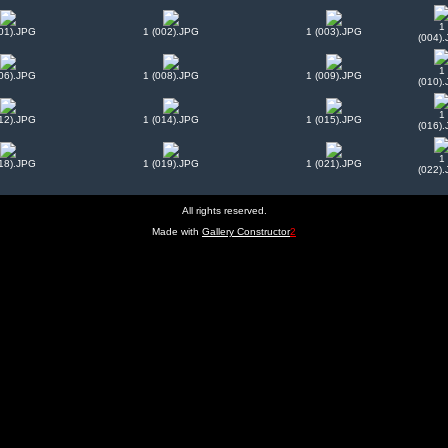
1
001).JPG
1 (002).JPG
1 (003).JPG
(004)
1
006).JPG
1 (008).JPG
1 (009).JPG
(010)
1
012).JPG
1 (014).JPG
1 (015).JPG
(016)
1
018).JPG
1 (019).JPG
1 (021).JPG
(022)
All rights reserved.
Made with
Gallery Constructor
2